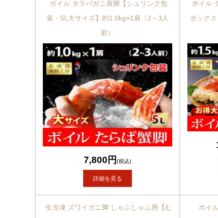
ボイル タラバガニ肩脚【シュリンク包
ボイル 
装・5L大サイズ】約1.0kg×1肩（2～3人
ボックス】
前）
7,800円
(税込)
詳細を見る
生冷凍 ズワイガニ脚 しゃぶしゃぶ用【む
ボイル