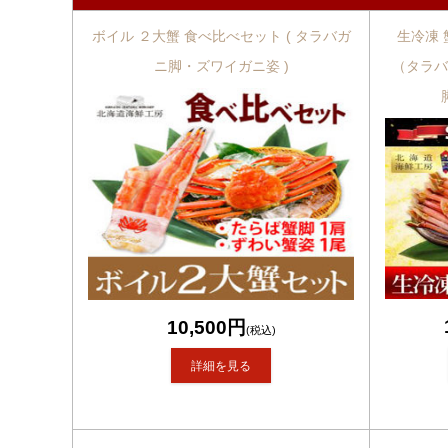
ボイル ２大蟹 食べ比べセット ( タラバガ
生冷凍 
ニ脚・ズワイガニ姿 )
（タラバ
10,500円
(税込)
詳細を見る