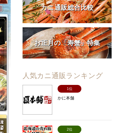
カニ通販総合比較
お正月の「寿蟹」特集
人気カニ通販ランキング
1位
かに本舗
2位