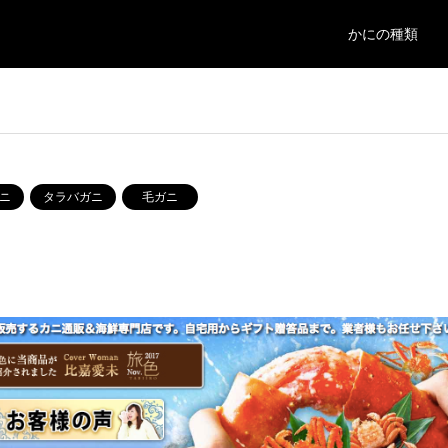
かにの種類
ニ
タラバガニ
毛ガニ