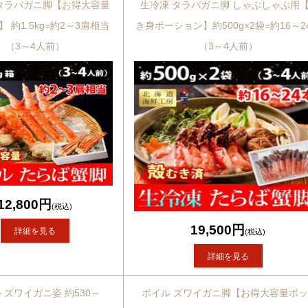
タラバガニ脚【お得大容量
生冷凍 タラバガニ脚 しゃぶしゃぶ用
 約1.5kg=約2～3肩相当
き身ポーション】約500g×2袋=約16～2
（3～4人前）
（3～4人前）
12,800円
(税込)
19,500円
詳細を見る
(税込)
詳細を見る
 ズワイガニ姿 約530～
ボイル ズワイガニ脚【お得大容量ボ