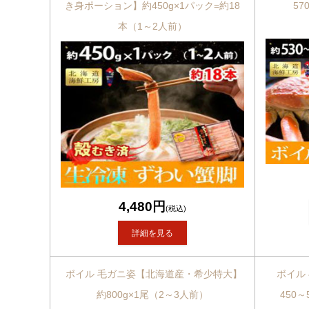
き身ポーション】約450g×1パック=約18
57
本（1～2人前）
4,480円
(税込)
詳細を見る
ボイル 毛ガニ姿【北海道産・希少特大】
ボイル
約800g×1尾（2～3人前）
450～