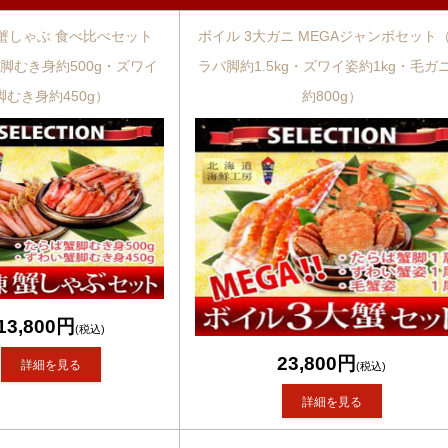
蟹しゃぶ 食べ比べセット
ボイル 3大ガニ MEGAジャンボセット
脚むき身約500g・ズワイ
ラバ脚約1.5kg・ズワイ姿約1kg・毛ガ
脚むき身約450g）
約800g）
13,800円
(税込)
23,800円
詳細を見る
(税込)
詳細を見る