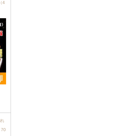
（4
折れ
70