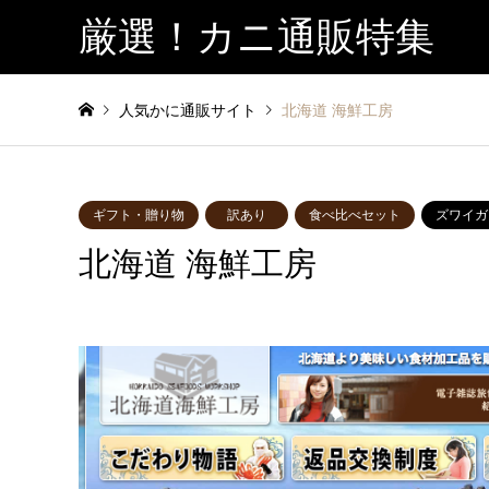
厳選！カニ通販特集
人気かに通販サイト
北海道 海鮮工房
ギフト・贈り物
訳あり
食べ比べセット
ズワイガ
北海道 海鮮工房