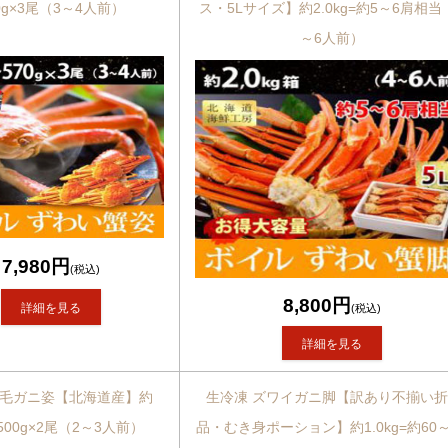
0g×3尾（3～4人前）
ス・5Lサイズ】約2.0kg=約5～6肩相当
～6人前）
7,980円
(税込)
8,800円
詳細を見る
(税込)
詳細を見る
 毛ガニ姿【北海道産】約
生冷凍 ズワイガニ脚【訳あり不揃い
500g×2尾（2～3人前）
品・むき身ポーション】約1.0kg=約60～