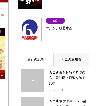
（タ
ニ姿
6位
マルゲン後藤水産
最近の記事
カニの豆知識
カニ通販をお急ぎ希望の
方！最短配送日数を徹底
比較！
2017.12.11
カニ通販 大容量・メガ盛