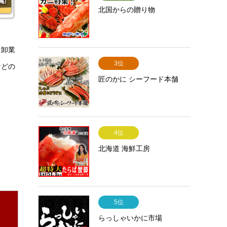
北国からの贈り物
し卸業
3位
などの
匠のかに シーフード本舗
4位
北海道 海鮮工房
5位
らっしゃいかに市場